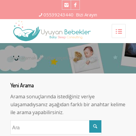
05539243440
Bizi Arayın
Siteyi aramak için lütfen geçerli bir terim giriniz
Yeni Arama
Arama sonuçlarında istediğiniz veriye
ulaşamadıysanız aşağıdan farklı bir anahtar kelime
ile arama yapabilirsiniz.