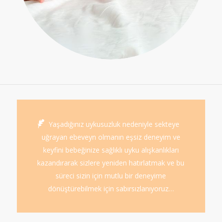
Yaşadığınız uykusuzluk nedeniyle sekteye
uğrayan ebeveyn olmanın eşsiz deneyim ve
keyfini bebeğinize sağlıklı uyku alışkanlıkları
kazandırarak sizlere yeniden hatırlatmak ve bu
süreci sizin için mutlu bir deneyime
dönüştürebilmek için sabırsızlanıyoruz…