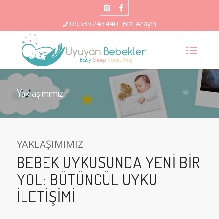
05539243440
Bizi Arayın
Yaklaşımımız
YAKLAŞIMIMIZ
BEBEK UYKUSUNDA YENI BIR
YOL: BÜTÜNCÜL UYKU
İLETIŞIMI