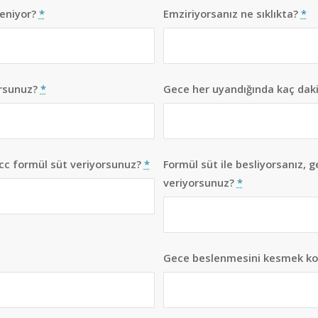
leniyor?
*
Emziriyorsanız ne sıklıkta?
*
orsunuz?
*
Gece her uyandığında kaç dak
 cc formül süt veriyorsunuz?
*
Formül süt ile besliyorsanız, 
veriyorsunuz?
*
Gece beslenmesini kesmek k