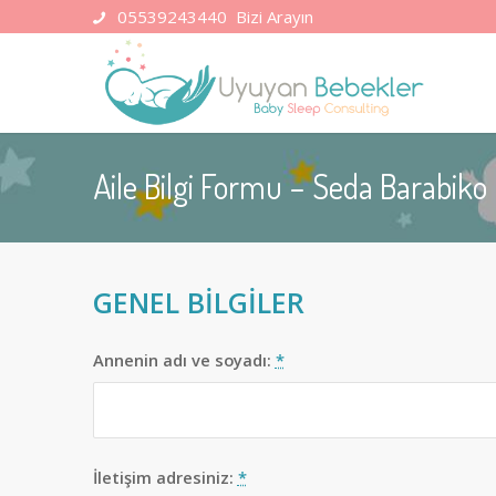
05539243440
Bizi Arayın
Aile Bilgi Formu – Seda Barabiko
GENEL BİLGİLER
Annenin adı ve soyadı:
*
İletişim adresiniz:
*