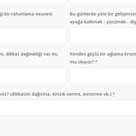
gi bir rahatlama nesnesi
Bu günlerde yeni bir gelişims
ayağa kalkmak - yürümek - di
, dikkat dağınıklığı var mı,
Kendini güçlü bir ağlama krizi
mu oluyor?
*
iniz? (dikkatini dağıtma, emzik verme, emzirme vb.)
*