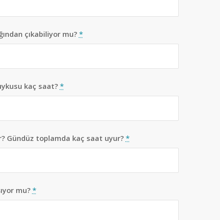
ğından çıkabiliyor mu?
*
uykusu kaç saat?
*
r? Gündüz toplamda kaç saat uyur?
*
aşıyor mu?
*