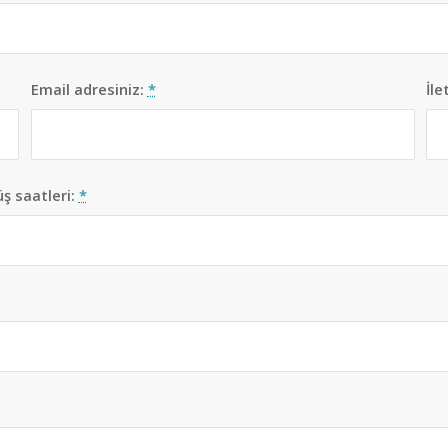
Email adresiniz:
*
İle
ş saatleri:
*