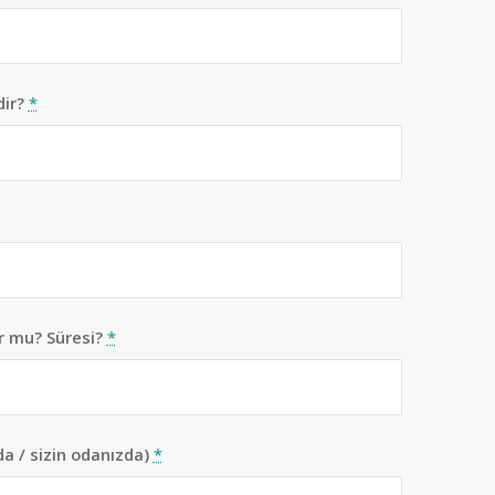
dir?
*
or mu? Süresi?
*
a / sizin odanızda)
*