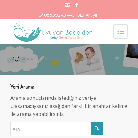
05539243440
Bizi Arayın
Siteyi aramak için lütfen geçerli bir terim giriniz
Yeni Arama
Arama sonuçlarında istediğiniz veriye
ulaşamadıysanız aşağıdan farklı bir anahtar kelime
ile arama yapabilirsiniz.