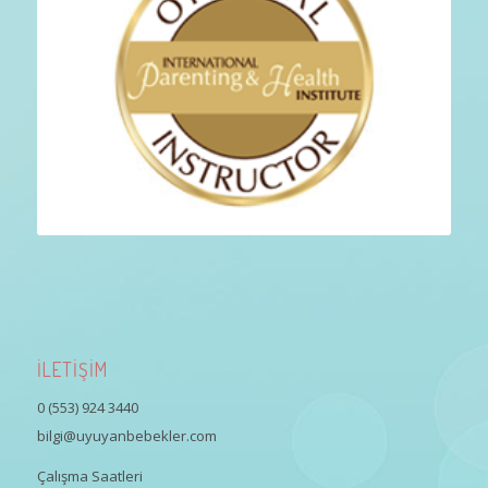
İLETİŞİM
0 (553) 924 3440
bilgi@uyuyanbebekler.com
Çalışma Saatleri