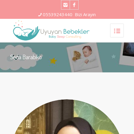
05539243440
Bizi Arayın
Seda Barabiko