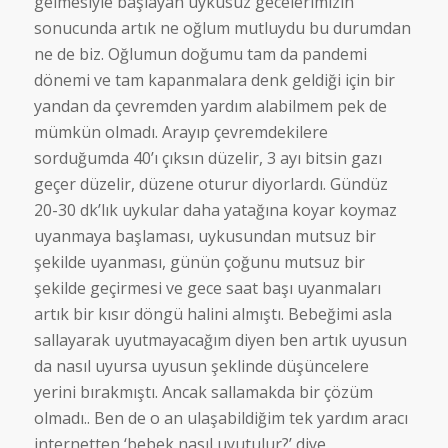
gelmesiyle başlayan uykusuz gecelerimizin
sonucunda artık ne oğlum mutluydu bu durumdan
ne de biz. Oğlumun doğumu tam da pandemi
dönemi ve tam kapanmalara denk geldiği için bir
yandan da çevremden yardım alabilmem pek de
mümkün olmadı. Arayıp çevremdekilere
sorduğumda 40’ı çıksın düzelir, 3 ayı bitsin gazı
geçer düzelir, düzene oturur diyorlardı. Gündüz
20-30 dk’lık uykular daha yatağına koyar koymaz
uyanmaya başlaması, uykusundan mutsuz bir
şekilde uyanması, günün çoğunu mutsuz bir
şekilde geçirmesi ve gece saat başı uyanmaları
artık bir kısır döngü halini almıştı. Bebeğimi asla
sallayarak uyutmayacağım diyen ben artık uyusun
da nasıl uyursa uyusun şeklinde düşüncelere
yerini bırakmıştı. Ancak sallamakda bir çözüm
olmadı.. Ben de o an ulaşabildiğim tek yardım aracı
internetten ‘bebek nasıl uyutulur?’ diye