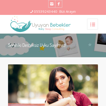
05539243440
Bizi Arayın
Senin ki Desteksiz Uyku Sayılmaz!