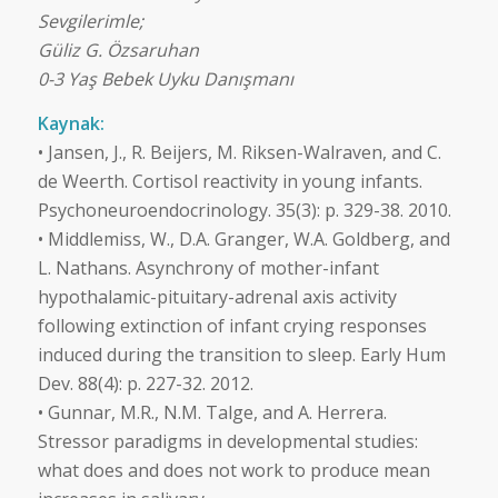
Sevgilerimle;
Güliz G. Özsaruhan
0-3 Yaş Bebek Uyku Danışmanı
Kaynak:
• Jansen, J., R. Beijers, M. Riksen-Walraven, and C.
de Weerth. Cortisol reactivity in young infants.
Psychoneuroendocrinology. 35(3): p. 329-38. 2010.
• Middlemiss, W., D.A. Granger, W.A. Goldberg, and
L. Nathans. Asynchrony of mother-infant
hypothalamic-pituitary-adrenal axis activity
following extinction of infant crying responses
induced during the transition to sleep. Early Hum
Dev. 88(4): p. 227-32. 2012.
• Gunnar, M.R., N.M. Talge, and A. Herrera.
Stressor paradigms in developmental studies:
what does and does not work to produce mean