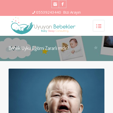
05539243440
Bizi Arayın
Bebek Uyku Eğitimi Zararlı mıdır?