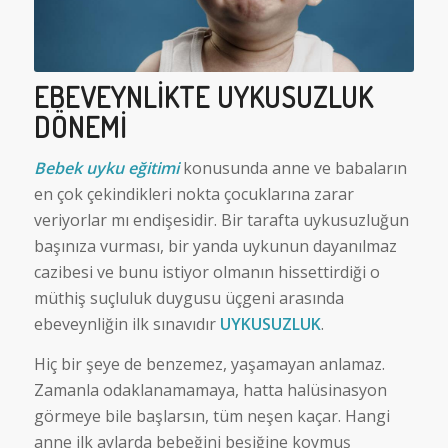
EBEVEYNLIKTE UYKUSUZLUK
DÖNEMI
Bebek uyku eğitimi
konusunda anne ve babaların
en çok çekindikleri nokta çocuklarına zarar
veriyorlar mı endişesidir. Bir tarafta uykusuzluğun
başınıza vurması, bir yanda uykunun dayanılmaz
cazibesi ve bunu istiyor olmanın hissettirdiği o
müthiş suçluluk duygusu üçgeni arasında
ebeveynliğin ilk sınavıdır
UYKUSUZLUK
.
Hiç bir şeye de benzemez, yaşamayan anlamaz.
Zamanla odaklanamamaya, hatta halüsinasyon
görmeye bile başlarsın, tüm neşen kaçar. Hangi
anne ilk aylarda bebeğini beşiğine koymuş