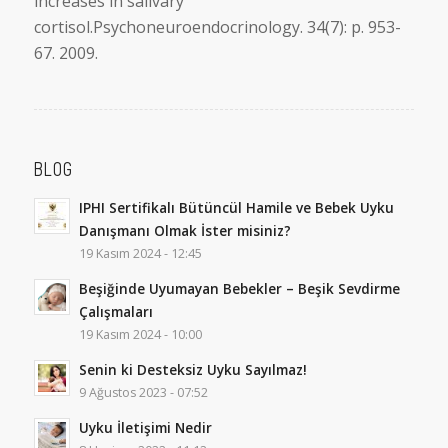
increases in salivary
cortisol.Psychoneuroendocrinology. 34(7): p. 953-
67. 2009.
BLOG
IPHI Sertifikalı Bütüncül Hamile ve Bebek Uyku
Danışmanı Olmak İster misiniz?
19 Kasım 2024 - 12:45
Beşiğinde Uyumayan Bebekler – Beşik Sevdirme
Çalışmaları
19 Kasım 2024 - 10:00
Senin ki Desteksiz Uyku Sayılmaz!
9 Ağustos 2023 - 07:52
Uyku İletişimi Nedir