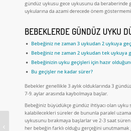
gündüz uykusu gece uykusunu da beraberinde geti
uykularına da azami derecede önem göstermemiz
BEBEKLERDE GÜNDÜZ UYKU DÜ
Bebeğiniz ne zaman 3 uykudan 2 uykuya geç
Bebeğiniz ne zaman 2 uykudan tek uykuya 
Bebeğinizin uyku geçişleri için hazır olduğunu
Bu geçişler ne kadar sürer?
Bebekler genellikle 3 aylık olduklarında 3 günd
7-9. aylar arasında kaybolmaya başlar.
Bebeğiniz büyüdükçe gündüz ihtiyacı olan uyku s
kalabilecekleri süreler de bununla paralel uzama
Bebekler için Gündüz
uykusunu bırakmaya başlarlar ve 2-3 saat süren 
Uyku Çizelgesi:
her bebeğin farklı olduğu gerçeğini unutmamak g
Bebeğim gündüz ne