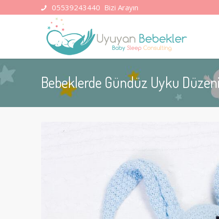
05539243440
Bizi Arayın
Bebeklerde Gündüz Uyku Düzen