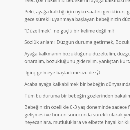
Evet, çok haklısınız bebeklerin ayağa kalkması ile
Peki, ayağa kalktığı için uyku saatini geciktire
gece sürekli uyanmaya başlayan bebeğinizin düzen
“Düzeltmek”, ne güçlü bir kelime değil mi?
Sözlük anlamı: Düzgün duruma getirmek, Bozuk
Ayağa kalkmanın bozukluğunu düzeltelim, düzgün
onaralım, bozukluğunu giderelim, yanlıştan kurtaralım
İlginç gelmeye başladı mı size de 🙂
Acaba ayağa kalkabilmek bir bebeğin dünyasında
Tüm bu duruma bir bebeğin gözlerinden bakalım 
Bebeğinizin özellikle 0-3 yaş döneminde sadece fiz
gelişmesi ve bunun sonucunda sürekli olarak yeni
heyecanlara, mutluluklara ve elbette hayal kırıklı