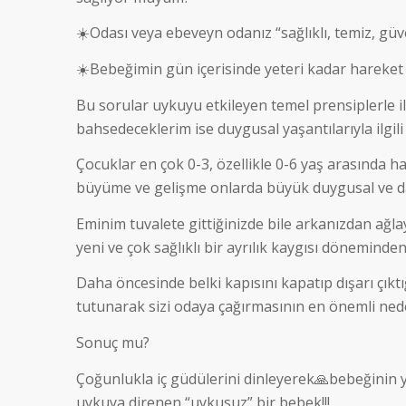
☀️Odası veya ebeveyn odanız “sağlıklı, temiz, gü
☀️Bebeğimin gün içerisinde yeteri kadar hareket
Bu sorular uykuyu etkileyen temel prensiplerle il
bahsedeceklerim ise duygusal yaşantılarıyla ilgili
Çocuklar en çok 0-3, özellikle 0-6 yaş arasında ha
büyüme ve gelişme onlarda büyük duygusal ve da
Eminim tuvalete gittiğinizde bile arkanızdan ağ
yeni ve çok sağlıklı bir ayrılık kaygısı döneminden
Daha öncesinde belki kapısını kapatıp dışarı çık
tutunarak sizi odaya çağırmasının en önemli ned
Sonuç mu?
Çoğunlukla iç güdülerini dinleyerek🙏bebeğinin 
uykuya direnen “uykusuz” bir bebek!!!