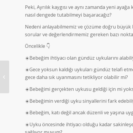
Peki, Ayrılık kaygısı ve aynı zamanda yeni ayağa 
nasıl dengede tutabilmeyi başaracağız?
Nedeni anlayabilmemiz ve çözüme doğru büyük b
sorular ve değerlendirmemiz gereken bazı noktal
Öncelikle 👇
☀️Bebeğim ihtiyacı olan gündüz uykularını alabil
Beslenme ( Emzirme
☀️Gece yoksun kaldığı uykuları gündüz telafi etm
ve Biberon) Uyku
gece daha sık uyanmasını tetikliyor olabilir mi?
İlişkisini Nasıl
Kesersiniz?
☀️Bebeğimi gerçekten uykusu geldiği için mi yoks
☀️Bebeğimin verdiği uyku sinyallerini fark edebil
☀️Bebeğim, katı değil ancak düzenli ve yaşına u
☀️Uyku öncesinde ihtiyacı olduğu kadar sakinleşe
sağlıyor muyum?