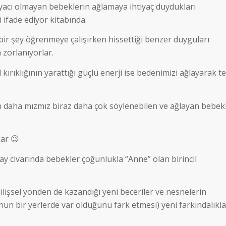
htiyacı olmayan bebeklerin ağlamaya ihtiyaç duydukları
 ifade ediyor kitabında.
 bir şey öğrenmeye çalışırken hissettiği benzer duyguları
 zorlanıyorlar.
ırıklığının yarattığı güçlü enerji ise bedenimizi ağlayarak t
daha mızmız biraz daha çok söylenebilen ve ağlayan bebek
ar 😉
y civarında bebekler çoğunlukla “Anne” olan birincil
ilişsel yönden de kazandığı yeni beceriler ve nesnelerin
onun bir yerlerde var olduğunu fark etmesi) yeni farkındalıkla