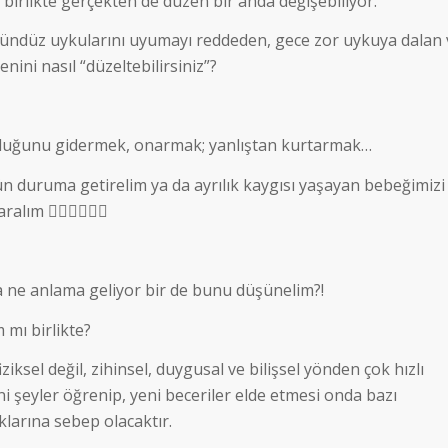
 birlikte gerçekten de düzen bir anda değişebiliyor.
n, gündüz uykularını uyumayı reddeden, gece zor uykuya dalan 
ini nasıl “düzeltebilirsiniz”?
luğunu gidermek, onarmak; yanlıştan kurtarmak…
 duruma getirelim ya da ayrılık kaygısı yaşayan bebeğimizi
 🤷‍♀️🤷‍♀️🤷‍♀️
 ne anlama geliyor bir de bunu düşünelim?!
mı birlikte?
iksel değil, zihinsel, duygusal ve bilişsel yönden çok hızlı
 şeyler öğrenip, yeni beceriler elde etmesi onda bazı
klarına sebep olacaktır.