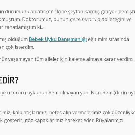
n durumunu anlatırken “İçine şeytan kaçmış gibiydi” demişt
orkmuştum. Doktorumuz, bunun
gece terörü
olabileceğini ve
r rahatlamıştım ki…
almış olduğum
Bebek Uyku Danışmanlığı
eğitimim sırasında
en çok isterdim.
nüz yaşamayan tüm aileler için kaleme almaya karar verdim.
EDIR?
Uyku terörü uykunun Rem olmayan yani Non-Rem (derin uy
iz, kalp atışlarımız, nefes alıp vermelerimiz çok düzenliyk
 gösterir, göz kapaklarımız hareket eder. Rüyalarımızı