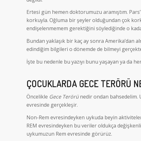
Ertesi gün hemen doktorumuzu aramıştım. Pars’ı
korkuyla. Oğluma bir şeyler olduğundan çok k
endişelenmemem gerektiğini söylediğinde o kada
Bundan yaklaşık bir kaç ay sonra Amerika’dan 
edindiğim bilgileri o dönemde de bilmeyi gerçekt
İşte bu nedenle bu yazıyı bunu yaşayan ya da he
ÇOCUKLARDA GECE TERÖRÜ N
Öncelikle
Gece Terörü
nedir ondan bahsedelim. 
evresinde gerçekleşir.
Non-Rem evresindeyken uykuda beyin aktivitelerim
REM evresindeyken bu veriler oldukça değişkenlik
uykumuzun Rem evresinde görürüz.