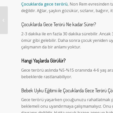
Çocuklarda gece terörü
, Non Rem evresinden t
değildir. Ağlar, şaşkın gözükür, sızlanır, bağırır, itt
Bebeğimin Uykusunu
Nasıl Uzatabilirim?
Uyku Dostları
Çocuklarda Gece Terörü Ne kadar Sürer?
Kullanmalı Mıyım...
2-3 dakika ile en fazla 30 dakika sürebilir. Anc
ömür gibi gelebilir. Daha sonra çocuk yeniden uy
çalışmanın da bir anlamı yoktur.
Hangi Yaşlarda Görülür?
Gece terörü aslında %5-%15 oranında 4-6 yaş ara
bebeklerde rastlanabiliyor.
Bebek Uyku Eğitimi ile Çocuklarda Gece Terörü Çöz
Gece terörü yaşarken çocuğunuzu rahatlatmak p
beklemeli onu uyandırmaya çalışmamalıyız. Onu 
davranış değildir. Hatta çocuk bazen anne ve bab