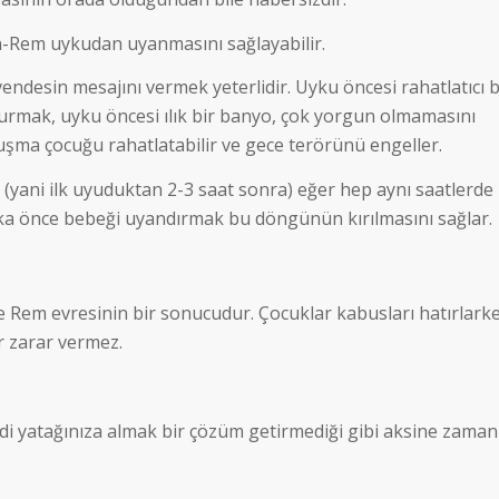
n-Rem uykudan uyanmasını sağlayabilir.
desin mesajını vermek yeterlidir. Uyku öncesi rahatlatıcı b
 durmak, uyku öncesi ılık bir banyo, çok yorgun olmamasını
şma çocuğu rahatlatabilir ve gece terörünü engeller.
(yani ilk uyuduktan 2-3 saat sonra) eğer hep aynı saatlerde
ka önce bebeği uyandırmak bu döngünün kırılmasını sağlar.
 Rem evresinin bir sonucudur. Çocuklar kabusları hatırlark
r zarar vermez.
i yatağınıza almak bir çözüm getirmediği gibi aksine zaman