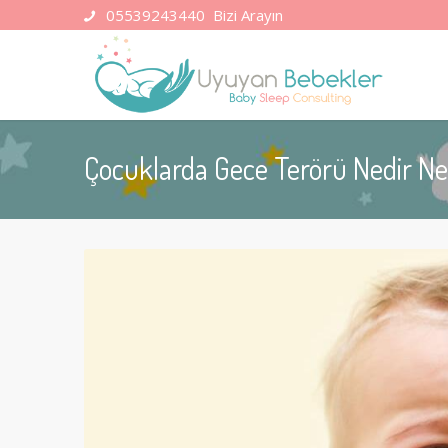
05539243440
Bizi Arayın
Çocuklarda Gece Terörü Nedir Ne 