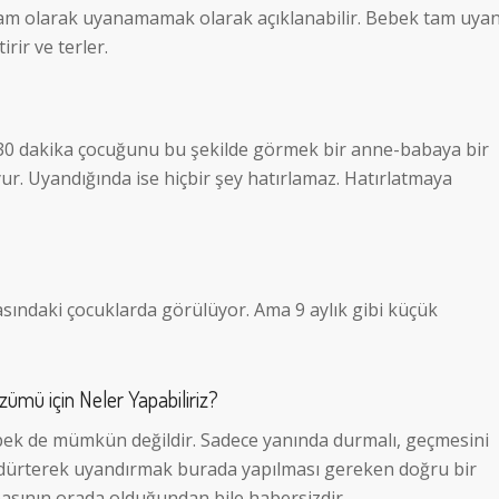
am olarak uyanamamak olarak açıklanabilir. Bebek tam uyan
irir ve terler.
ak 30 dakika çocuğunu bu şekilde görmek bir anne-babaya bir
ur. Uyandığında ise hiçbir şey hatırlamaz. Hatırlatmaya
sındaki çocuklarda görülüyor. Ama 9 aylık gibi küçük
ümü için Neler Yapabiliriz?
ek de mümkün değildir. Sadece yanında durmalı, geçmesini
dürterek uyandırmak burada yapılması gereken doğru bir
asının orada olduğundan bile habersizdir.