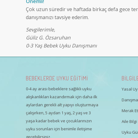
Önemli!
Çok uzun süredir ve haftada birkaç defa gece t
danışmanızı tavsiye ederim.
Sevgilerimle,
Güliz G. Özsaruhan
0-3 Yaş Bebek Uyku Danışmanı
BEBEKLERDE UYKU EĞİTİMİ
BİLGİL
0-4 ay arası bebeklere sağlıklı uyku
Yasal Uya
alışkanlıkları kazandırmak için daha ilk
Danışman
aylardan gerekli alt yapıyı oluşturmaya
Merak Ett
çalışırken, 5 aydan 1 yaş, 2 yaş ve 3
yaşa kadar bebek ve çocuklarınızın
Aile Bil
uyku sorunları için benimle iletişime
Uyku Gü
geçebilirsiniz.