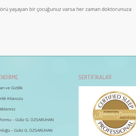
erörü yaşayan bir çocuğunuz varsa her zaman doktorunuza
ENDİRME
SERTİFİKALAR
rı ve Gizlilik
lık Kılavuzu
ikleriniz
gi Formu – Güliz G. ÖZSARUHAN
nlüğü – Güliz G. ÖZSARUHAN