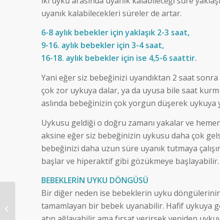
iki uyku arasında uyanık kalabileceği süre yakla
uyanık kalabilecekleri süreler de artar.
6-8 aylık bebekler için yaklaşık 2-3 saat,
9-16. aylık bebekler için 3-4 saat,
16-18. aylık bebekler için ise 4,5-6 saattir.
Yani eğer siz bebeğinizi uyandıktan 2 saat sonr
çok zor uykuya dalar, ya da uyusa bile saat kur
aslında bebeğinizin çok yorgun düşerek uykuya y
Uykusu geldiği o doğru zamanı yakalar ve hemen y
aksine eğer siz bebeğinizin uykusu daha çok ge
bebeğinizi daha uzun süre uyanık tutmaya çalışı
başlar ve hiperaktif gibi gözükmeye başlayabilir.
BEBEKLERİN UYKU DÖNGÜSÜ
Bir diğer neden ise bebeklerin uyku döngülerini
Uyku Konusunda
tamamlayan bir bebek uyanabilir. Hafif uykuya geçt
Doğru Bilinen Yanlışlar
atıp ağlayabilir ama fırsat verirsek yeniden uykuy