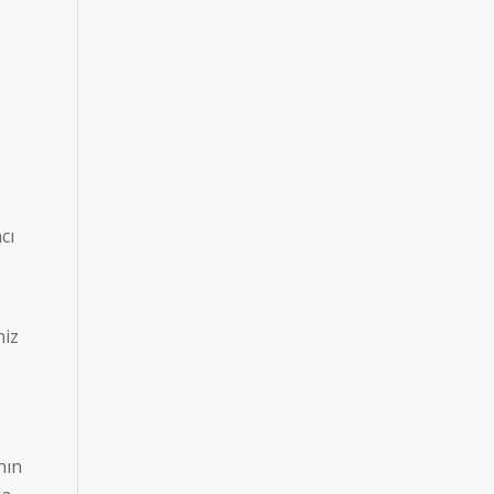
cı
niz
nın