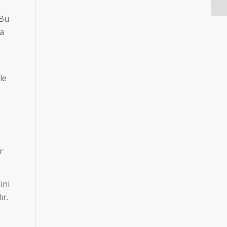
 Bu
ka
le
r
ini
ır.