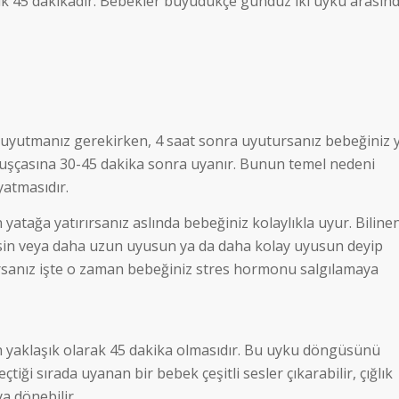
şık 45 dakikadır. Bebekler büyüdükçe gündüz iki uyku arasın
a uyutmanız gerekirken, 4 saat sonra uyutursanız bebeğiniz 
muşçasına 30-45 dakika sonra uyanır. Bunun temel nedeni
atmasıdır.
atağa yatırırsanız aslında bebeğiniz kolaylıkla uyur. Biline
lsin veya daha uzun uyusun ya da daha kolay uyusun deyip
rsanız işte o zaman bebeğiniz stres hormonu salgılamaya
n yaklaşık olarak 45 dakika olmasıdır. Bu uyku döngüsünü
iği sırada uyanan bir bebek çeşitli sesler çıkarabilir, çığlık
a dönebilir.