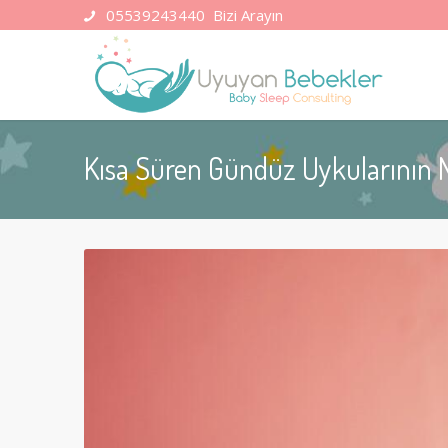
05539243440
Bizi Arayın
Kısa Süren Gündüz Uykularının 