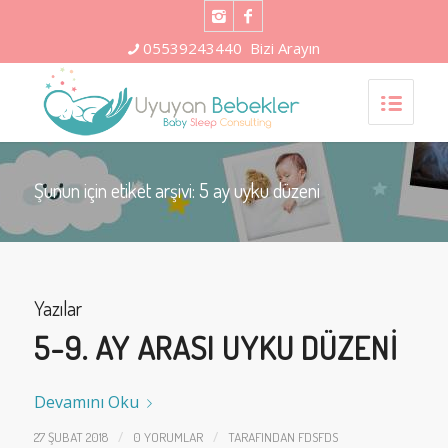
05539243440
Bizi Arayın
Şunun için etiket arşivi: 5 ay uyku düzeni
Yazılar
5-9. AY ARASI UYKU DÜZENI
Devamını Oku
/
/
27 ŞUBAT 2018
0 YORUMLAR
TARAFINDAN
FDSFDS