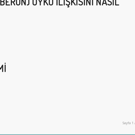
BERON) UYKU İLIŞKISINI NASIL
MI
Sayfa 1 