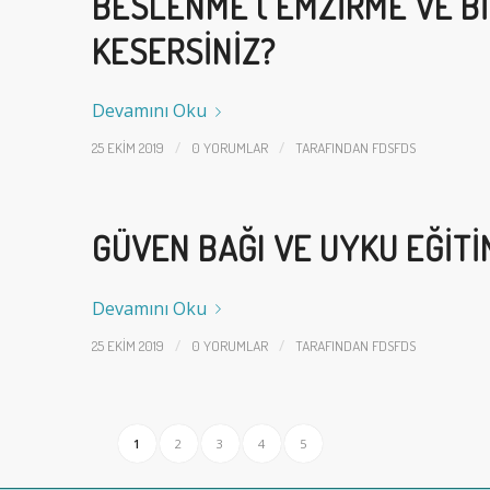
BESLENME ( EMZIRME VE BI
KESERSINIZ?
Devamını Oku
/
/
25 EKIM 2019
0 YORUMLAR
TARAFINDAN
FDSFDS
GÜVEN BAĞI VE UYKU EĞITI
Devamını Oku
/
/
25 EKIM 2019
0 YORUMLAR
TARAFINDAN
FDSFDS
1
2
3
4
5