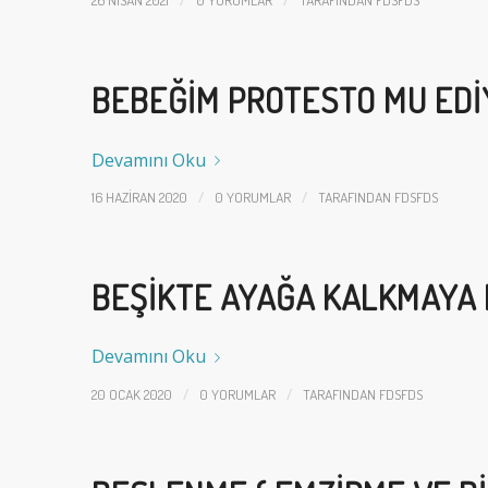
26 NISAN 2021
0 YORUMLAR
TARAFINDAN
FDSFDS
BEBEĞIM PROTESTO MU ED
Devamını Oku
/
/
16 HAZIRAN 2020
0 YORUMLAR
TARAFINDAN
FDSFDS
BEŞIKTE AYAĞA KALKMAYA 
Devamını Oku
/
/
20 OCAK 2020
0 YORUMLAR
TARAFINDAN
FDSFDS