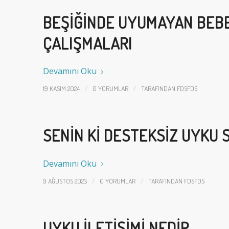
BEŞIĞINDE UYUMAYAN BEBE
ÇALIŞMALARI
Devamını Oku
/
/
19 KASIM 2024
0 YORUMLAR
TARAFINDAN
FDSFDS
SENIN KI DESTEKSIZ UYKU 
Devamını Oku
/
/
9 AĞUSTOS 2023
0 YORUMLAR
TARAFINDAN
FDSFDS
UYKU İLETIŞIMI NEDIR