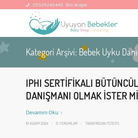
05539243440
Bizi Arayın
Kategori Arşivi: Bebek Uyku Dan
IPHI SERTIFIKALI BÜTÜNCÜ
DANIŞMANI OLMAK İSTER MI
Devamını Oku
/
/
19 KASIM 2024
0 YORUMLAR
TARAFINDAN
FDSFDS