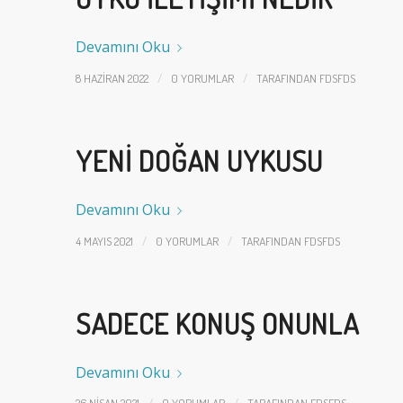
Devamını Oku
/
/
8 HAZIRAN 2022
0 YORUMLAR
TARAFINDAN
FDSFDS
YENI DOĞAN UYKUSU
Devamını Oku
/
/
4 MAYIS 2021
0 YORUMLAR
TARAFINDAN
FDSFDS
SADECE KONUŞ ONUNLA
Devamını Oku
/
/