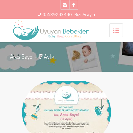
05539243440
Bizi Arayın
Aras Bayol – 17 Aylık