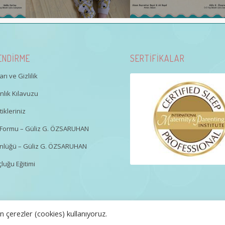
ENDİRME
SERTİFİKALAR
rı ve Gizlilik
lık Kılavuzu
ikleriniz
gi Formu – Güliz G. ÖZSARUHAN
nlüğü – Güliz G. ÖZSARUHAN
luğu Eğitimi
 çerezler (cookies) kullanıyoruz.