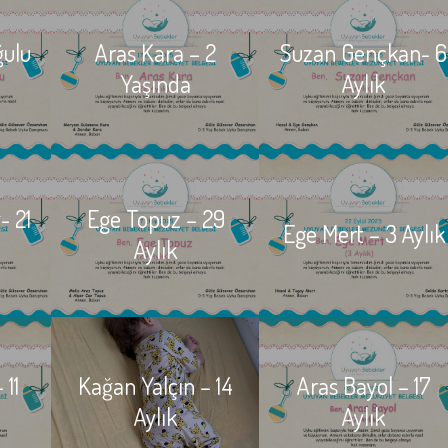
ğulu
Aras Kara – 2
Suzan Gençkan- 6
Yaşında
Aylık
- 21
Ege Topuz – 29
Ege Mert – 3 Aylık
Aylık
 11
Kağan Yalçın – 14
Aras Bayol – 17
Aylık
Aylık