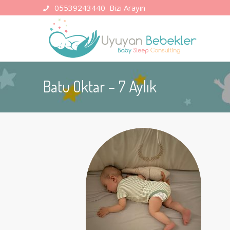
05539243440
Bizi Arayın
Batu Oktar – 7 Aylık