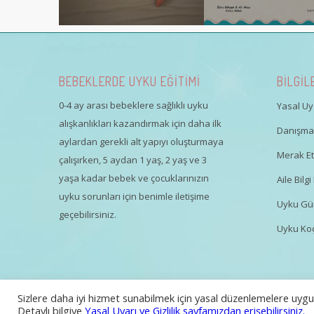
BEBEKLERDE UYKU EĞİTİMİ
BİLGİL
0-4 ay arası bebeklere sağlıklı uyku
Yasal Uya
alışkanlıkları kazandırmak için daha ilk
Danışman
aylardan gerekli alt yapıyı oluşturmaya
Merak Ett
çalışırken, 5 aydan 1 yaş, 2 yaş ve 3
yaşa kadar bebek ve çocuklarınızın
Aile Bil
uyku sorunları için benimle iletişime
Uyku Gü
geçebilirsiniz.
Uyku Koç
Sizlere daha iyi hizmet sunabilmek için yasal düzenlemelere uygun
Tüm Hakları Saklıdır | Güliz Özsaruhan
Detaylı bilgiye
Yasal Uyarı ve Gizlilik sayfamızdan erişebilirsiniz.