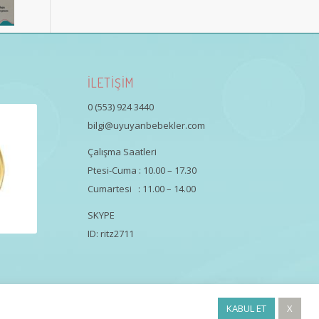
İLETİŞİM
0 (553) 924 3440
bilgi@uyuyanbebekler.com
Çalışma Saatleri
Ptesi-Cuma : 10.00 – 17.30
Cumartesi : 11.00 – 14.00
SKYPE
ID: ritz2711
KABUL ET
X
Uyku Koçluğu Eğitimi