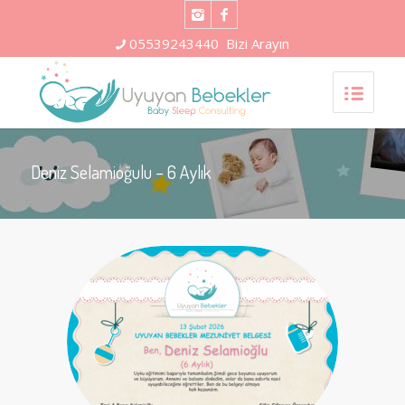
05539243440
Bizi Arayın
Deniz Selamioğulu – 6 Aylık