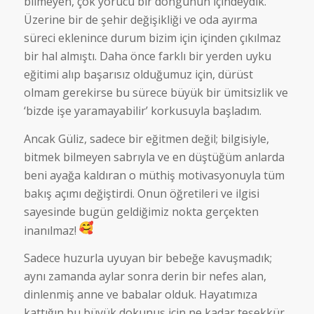
bilmeyen, çok yorucu bir döngünün içindeydik.
Üzerine bir de şehir değişikliği ve oda ayırma
süreci eklenince durum bizim için içinden çıkılmaz
bir hal almıştı. Daha önce farklı bir yerden uyku
eğitimi alıp başarısız olduğumuz için, dürüst
olmam gerekirse bu sürece büyük bir ümitsizlik ve
‘bizde işe yaramayabilir’ korkusuyla başladım.
Ancak Güliz, sadece bir eğitmen değil; bilgisiyle,
bitmek bilmeyen sabrıyla ve en düştüğüm anlarda
beni ayağa kaldıran o müthiş motivasyonuyla tüm
bakış açımı değiştirdi. Onun öğretileri ve ilgisi
sayesinde bugün geldiğimiz nokta gerçekten
inanılmaz!
Sadece huzurla uyuyan bir bebeğe kavuşmadık;
aynı zamanda aylar sonra derin bir nefes alan,
dinlenmiş anne ve babalar olduk. Hayatımıza
kattığın bu büyük dokunuş için ne kadar teşekkür