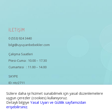
İLETİŞİM
0 (553) 924 3440
bilgi@uyuyanbebekler.com
Çalışma Saatleri
Ptesi-Cuma : 10.00 – 17.30
Cumartesi : 11.00 – 14.00
SKYPE
ID: ritz2711
Sizlere daha iyi hizmet sunabilmek için yasal düzenlemelere
uygun çerezler (cookies) kullanıyoruz.
Detaylı bilgiye
Yasal Uyarı ve Gizlilik sayfamızdan
erişebilirsiniz.