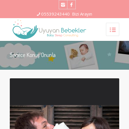
05539243440
Bizi Arayın
Sadece Konuş Onunla