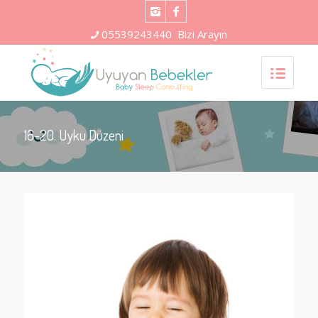
05539243440
Bizi Arayın
16-20. Uyku Düzeni