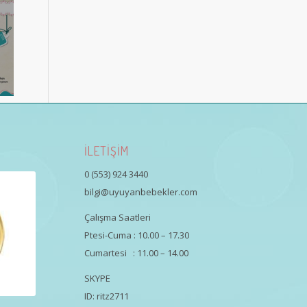
İLETİŞİM
0 (553) 924 3440
bilgi@uyuyanbebekler.com
Çalışma Saatleri
Ptesi-Cuma : 10.00 – 17.30
Cumartesi : 11.00 – 14.00
SKYPE
ID: ritz2711