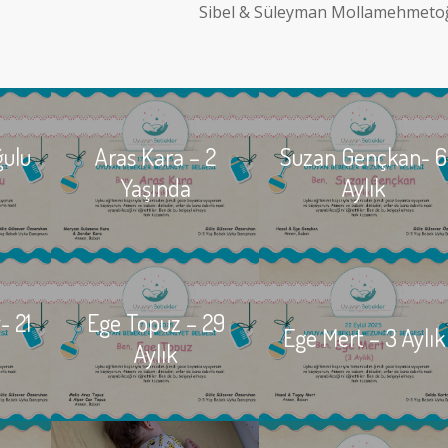
Sibel & Süleyman Mollamehmeto
ğulu
Aras Kara – 2
Suzan Gençkan- 6
Yaşında
Aylık
- 21
Ege Topuz – 29
Ege Mert – 3 Aylık
Aylık