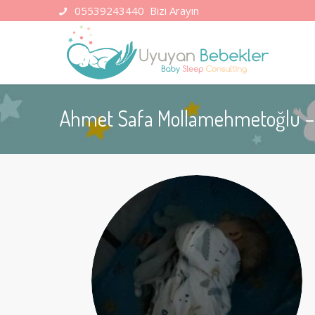
05539243440
Bizi Arayın
Ahmet Safa Mollamehmetoğlu – 