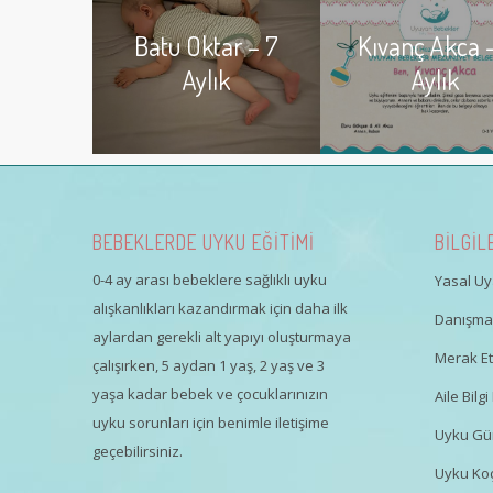
Batu Oktar – 7
Kıvanç Akca –
Aylık
Aylık
BEBEKLERDE UYKU EĞİTİMİ
BİLGİL
0-4 ay arası bebeklere sağlıklı uyku
Yasal Uya
alışkanlıkları kazandırmak için daha ilk
Danışman
aylardan gerekli alt yapıyı oluşturmaya
Merak Ett
çalışırken, 5 aydan 1 yaş, 2 yaş ve 3
yaşa kadar bebek ve çocuklarınızın
Aile Bil
uyku sorunları için benimle iletişime
Uyku Gü
geçebilirsiniz.
Uyku Koç