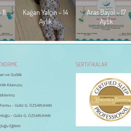
 11
Kağan Yalçın – 14
Aras Bayol – 17
Aylık
Aylık
ENDİRME
SERTİFİKALAR
rı ve Gizlilik
lık Kılavuzu
ikleriniz
gi Formu – Güliz G. ÖZSARUHAN
nlüğü – Güliz G. ÖZSARUHAN
luğu Eğitimi