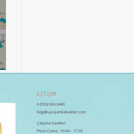
İLETİŞİM
0 (553) 924 3440
bilgi@uyuyanbebekler.com
Çalışma Saatleri
Ptesi-Cuma : 10.00 – 17.30