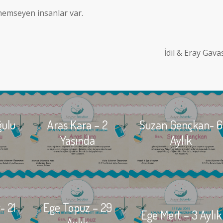
önemseyen insanlar var.
İdil & Eray Gava
ğulu
Aras Kara – 2
Suzan Gençkan- 6
Yaşında
Aylık
- 21
Ege Topuz – 29
Ege Mert – 3 Aylık
Aylık