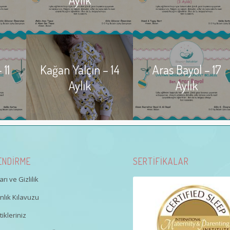
 11
Kağan Yalçın – 14
Aras Bayol – 17
Aylık
Aylık
ENDİRME
SERTİFİKALAR
rı ve Gizlilik
lık Kılavuzu
ikleriniz