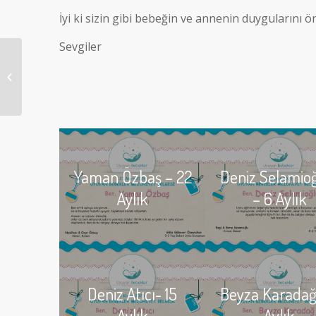
İyi ki sizin gibi bebeğin ve annenin duygularını 
Sevgiler
Leo Mocio – 6.5 Aylık
Yaman Özbaş – 22
Deniz Selamio
Aylık
– 6 Aylık
Deniz Atıcı- 15
Beyza Karadağ
Aylık
Aylık