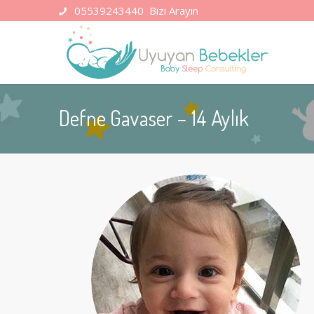
05539243440
Bizi Arayın
Defne Gavaser – 14 Aylık