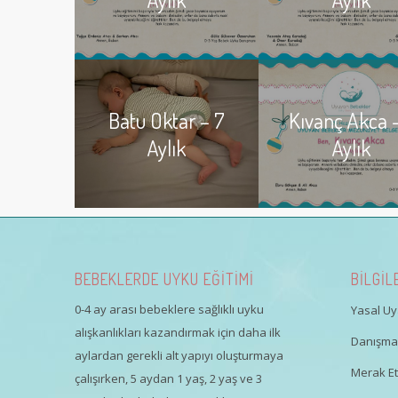
Batu Oktar – 7
Kıvanç Akca –
Aylık
Aylık
BEBEKLERDE UYKU EĞİTİMİ
BİLGİL
0-4 ay arası bebeklere sağlıklı uyku
Yasal Uya
alışkanlıkları kazandırmak için daha ilk
Danışman
aylardan gerekli alt yapıyı oluşturmaya
Merak Ett
çalışırken, 5 aydan 1 yaş, 2 yaş ve 3