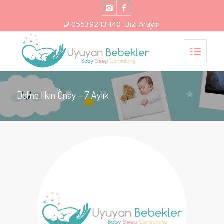
05539243440
Bizi Arayın
Defne İlkin Önay – 7 Aylık