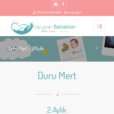
05539243440
Bizi Arayın
Duru Mert – 2 Aylık
Duru Mert
2 Aylık