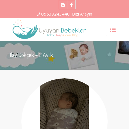
05539243440
Bizi Arayın
İlay Gökçek – 2 Aylık