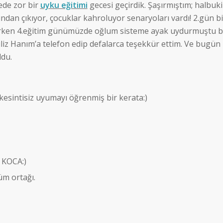
yede zor bir
uyku eğitimi
gecesi geçirdik. Şaşırmıştım; halbuki
an çıkıyor, çocuklar kahroluyor senaryoları vardı! 2.gün bi
erken 4.eğitim günümüzde oğlum sisteme ayak uydurmuştu bi
üliz Hanım’a telefon edip defalarca teşekkür ettim. Ve bugün
du.
esintisiz uyumayı öğrenmiş bir kerata:)
r KOCA:)
üm ortağı.