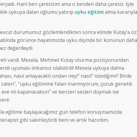
ryadı. Hani ben çaresizim ama o benden daha çaresiz. İşte
likle uykuya dalan oğlumu yatırıp
uyku eğitimi
alma kararıyl
 mevcut durumumuz gözlemlendikten sonra elimde Kutay’a öz
ı tabloda görünce hayatımızda uyku dışında bir konunun dah
ez değerdeydi.
işareti vardi. Mesela, Mehmet Kutay oturma pozisyonundan
ndi uyuması imkansız olabilirdi! Mesela uykuya dalma
sı, nasıl anlayacaktı ondan neyi” nasıl” istediğimi? Birde
 zaten”, “uyku eğitimine falan inanmıyorum, çocuk genetik
n eve mi kapanacaksın” ve benzeri sesleri duymak ise
kere.
m’la eğitime başlayacağımız gün telefon konuşmamızda
terapist gibi sakinleştirdi beni ve artık hazırdım.