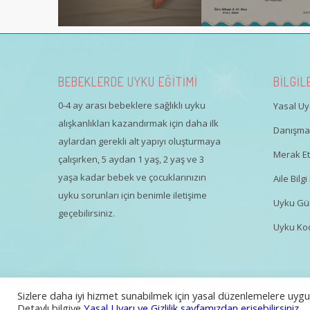
BEBEKLERDE UYKU EĞİTİMİ
BİLGİL
0-4 ay arası bebeklere sağlıklı uyku
Yasal Uya
alışkanlıkları kazandırmak için daha ilk
Danışman
aylardan gerekli alt yapıyı oluşturmaya
Merak Ett
çalışırken, 5 aydan 1 yaş, 2 yaş ve 3
yaşa kadar bebek ve çocuklarınızın
Aile Bil
uyku sorunları için benimle iletişime
Uyku Gü
geçebilirsiniz.
Uyku Koç
Sizlere daha iyi hizmet sunabilmek için yasal düzenlemelere uygun
Tüm Hakları Saklıdır | Güliz Özsaruhan
Detaylı bilgiye
Yasal Uyarı ve Gizlilik sayfamızdan erişebilirsiniz.