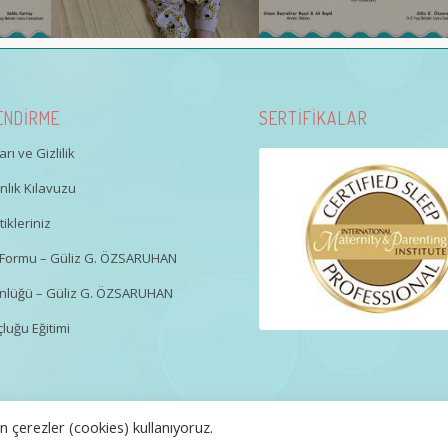
ENDİRME
SERTİFİKALAR
rı ve Gizlilik
lık Kılavuzu
ikleriniz
gi Formu – Güliz G. ÖZSARUHAN
nlüğü – Güliz G. ÖZSARUHAN
luğu Eğitimi
 çerezler (cookies) kullanıyoruz.