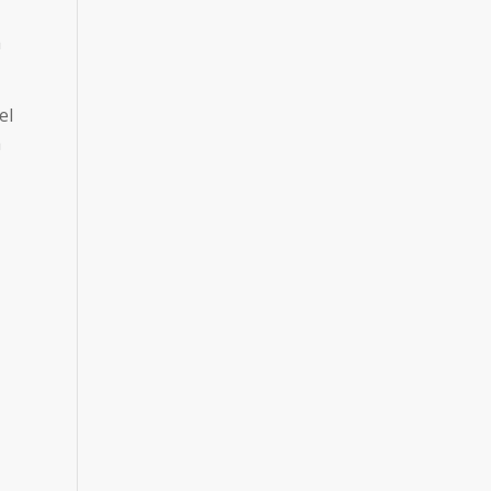
a
el
a