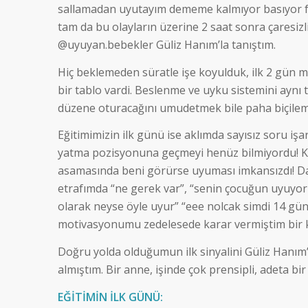
sallamadan uyutayım dememe kalmıyor basıyor fe
tam da bu olayların üzerine 2 saat sonra çaresiz
@uyuyan.bebekler Güliz Hanım’la tanıştım.
Hiç beklemeden süratle işe koyulduk, ilk 2 gün
bir tablo vardi. Beslenme ve uyku sistemini ayn
düzene oturacağını umudetmek bile paha biçilem
Eğitimimizin ilk günü ise aklımda sayısız soru 
yatma pozisyonuna geçmeyi henüz bilmiyordu! Ke
asamasında beni görürse uyuması imkansızdı! Daha
etrafımda “ne gerek var”, “senin çocuğun uyuyor
olarak neyse öyle uyur” “eee nolcak simdi 14 gü
motivasyonumu zedelesede karar vermiştim bir 
Doğru yolda olduğumun ilk sinyalini Güliz Hanı
almıştım. Bir anne, işinde çok prensipli, adeta bir 
EĞİTİMİN İLK GÜNÜ: