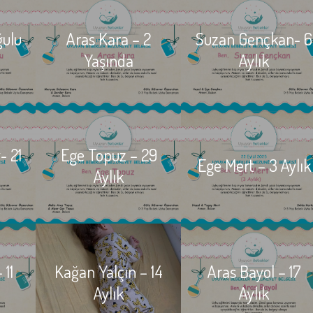
ğulu
Aras Kara – 2
Suzan Gençkan- 6
Yaşında
Aylık
- 21
Ege Topuz – 29
Ege Mert – 3 Aylık
Aylık
 11
Kağan Yalçın – 14
Aras Bayol – 17
Aylık
Aylık