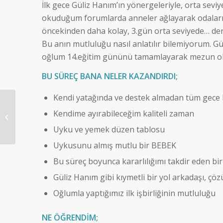
İlk gece Güliz Hanım’ın yönergeleriyle, orta sevi
okuduğum forumlarda anneler ağlayarak odalarınd
öncekinden daha kolay, 3.gün orta seviyede… d
Bu anın mutluluğu nasıl anlatılır bilemiyorum. G
oğlum 14.eğitim gününü tamamlayarak mezun ol
BU SÜREÇ BANA NELER KAZANDIRDI;
Kendi yatağında ve destek almadan tüm gece k
Doruk Kızıltaş – 9,5
Kendime ayırabileceğim kaliteli zaman
Aylık
Uyku ve yemek düzen tablosu
Uykusunu almış mutlu bir BEBEK
Bu süreç boyunca kararlılığımı takdir eden bi
Güliz Hanım gibi kıymetli bir yol arkadaşı, çöz
Oğlumla yaptığımız ilk işbirliğinin mutluluğu
NE ÖĞRENDİM;