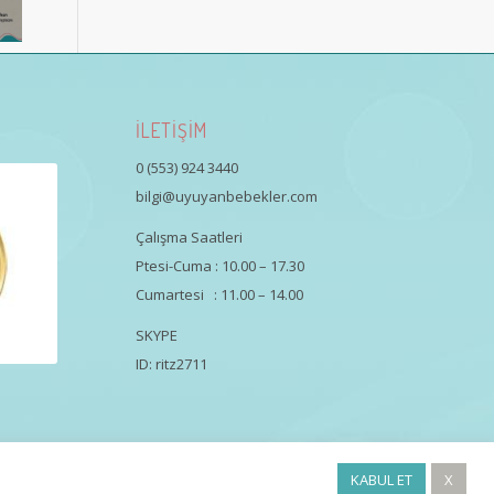
İLETİŞİM
0 (553) 924 3440
bilgi@uyuyanbebekler.com
Çalışma Saatleri
Ptesi-Cuma : 10.00 – 17.30
Cumartesi : 11.00 – 14.00
SKYPE
ID: ritz2711
KABUL ET
X
Uyku Koçluğu Eğitimi