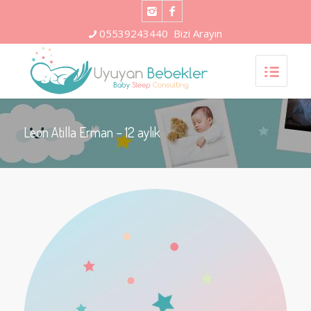
05539243440
Bizi Arayın
Leon Atilla Erman – 12 aylık