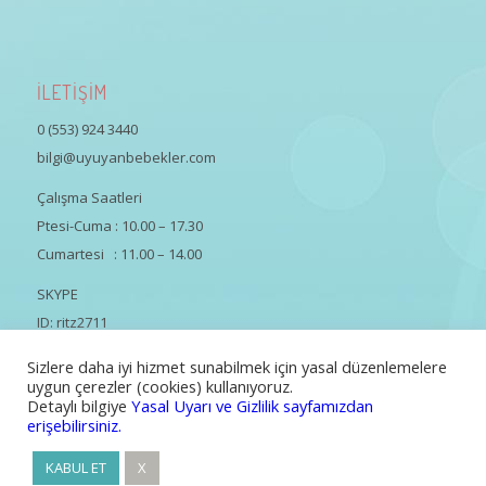
İLETİŞİM
0 (553) 924 3440
bilgi@uyuyanbebekler.com
Çalışma Saatleri
Ptesi-Cuma : 10.00 – 17.30
Cumartesi : 11.00 – 14.00
SKYPE
ID: ritz2711
Sizlere daha iyi hizmet sunabilmek için yasal düzenlemelere
uygun çerezler (cookies) kullanıyoruz.
Detaylı bilgiye
Yasal Uyarı ve Gizlilik sayfamızdan
erişebilirsiniz.
Tüm Hakları Saklıdır | Güliz Özsaruhan
KABUL ET
X