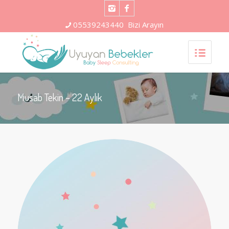
05539243440
Bizi Arayın
Musab Tekin – 22 Aylık