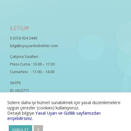
İLETİŞİM
0 (553) 924 3440
bilgi@uyuyanbebekler.com
Çalışma Saatleri
Ptesi-Cuma : 10.00 – 17.30
Cumartesi : 11.00 – 14.00
SKYPE
ID: ritz2711
Sizlere daha iyi hizmet sunabilmek için yasal düzenlemelere
uygun çerezler (cookies) kullanıyoruz.
Detaylı bilgiye
Yasal Uyarı ve Gizlilik sayfamızdan
erişebilirsiniz.
Tüm Hakları Saklıdır | Güliz Özsaruhan
KABUL ET
X