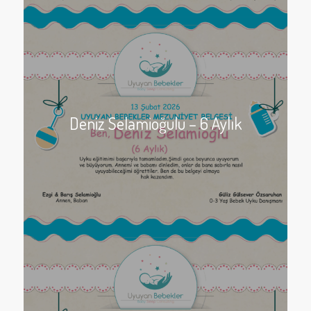
Deniz Selamioğulu – 6 Aylık