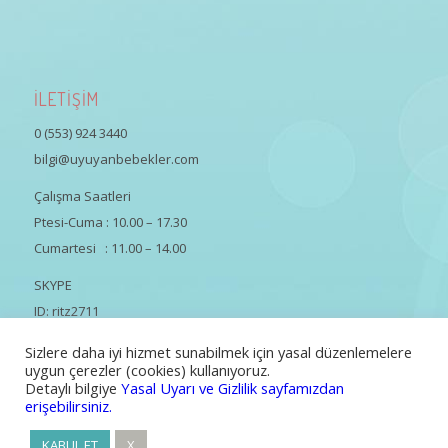
İLETİŞİM
0 (553) 924 3440
bilgi@uyuyanbebekler.com
Çalışma Saatleri
Ptesi-Cuma : 10.00 – 17.30
Cumartesi : 11.00 – 14.00
SKYPE
ID: ritz2711
Sizlere daha iyi hizmet sunabilmek için yasal düzenlemelere
uygun çerezler (cookies) kullanıyoruz.
Detaylı bilgiye
Yasal Uyarı ve Gizlilik sayfamızdan
erişebilirsiniz.
Tüm Hakları Saklıdır | Güliz Özsaruhan
KABUL ET
X