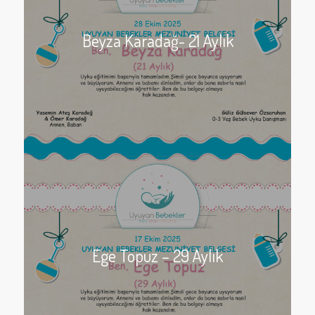
Beyza Karadağ- 21 Aylık
Ege Topuz – 29 Aylık