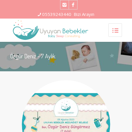
05539243440
Bizi Arayın
Özgür Deniz – 7 Aylık