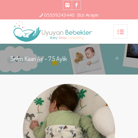
05539243440
Bizi Arayın
Selim Kaan Ay – 7.5 Aylık