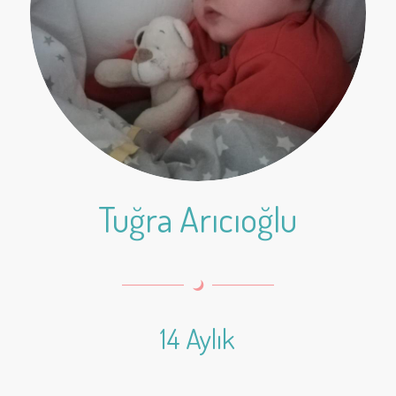
Tuğra Arıcıoğlu
14 Aylık