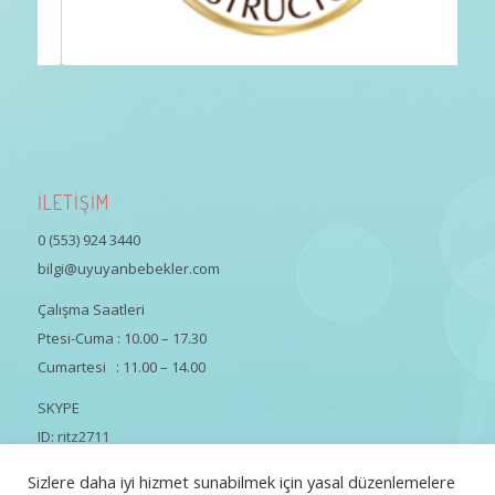
İLETİŞİM
0 (553) 924 3440
bilgi@uyuyanbebekler.com
Çalışma Saatleri
Ptesi-Cuma : 10.00 – 17.30
Cumartesi : 11.00 – 14.00
SKYPE
ID: ritz2711
Sizlere daha iyi hizmet sunabilmek için yasal düzenlemelere