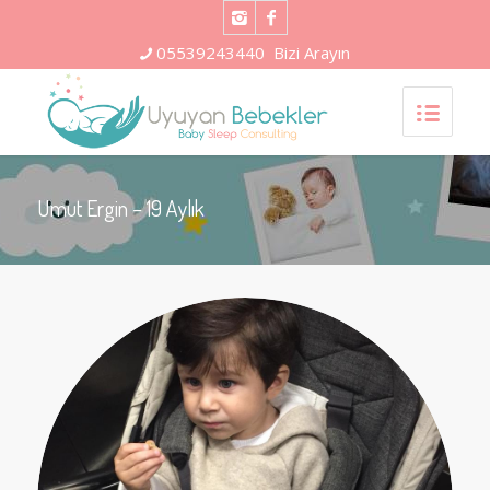
05539243440
Bizi Arayın
Umut Ergin – 19 Aylık