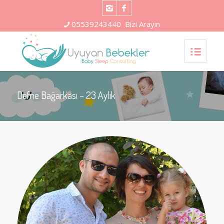
05539243440
Bizi Arayın
Defne Bağarkası – 23 Aylık