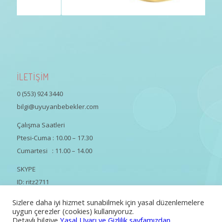
İLETİŞİM
0 (553) 924 3440
bilgi@uyuyanbebekler.com
Çalışma Saatleri
Ptesi-Cuma : 10.00 – 17.30
Cumartesi : 11.00 – 14.00
SKYPE
ID: ritz2711
Sizlere daha iyi hizmet sunabilmek için yasal düzenlemelere
uygun çerezler (cookies) kullanıyoruz.
Detaylı bilgiye
Yasal Uyarı ve Gizlilik sayfamızdan