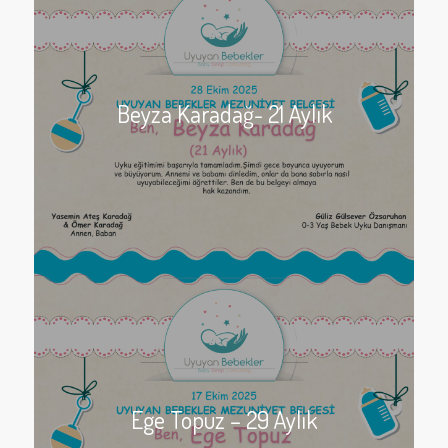
Beyza Karadağ- 21 Aylık
Ege Topuz – 29 Aylık