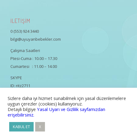
İLETİŞİM
0 (553) 924 3440
bilgi@uyuyanbebekler.com
Çalışma Saatleri
Ptesi-Cuma : 10.00 – 17.30
Cumartesi : 11.00 – 14.00
SKYPE
ID: ritz2711
Sizlere daha iyi hizmet sunabilmek için yasal düzenlemelere
uygun çerezler (cookies) kullanıyoruz.
Detaylı bilgiye
Yasal Uyarı ve Gizlilik sayfamızdan
erişebilirsiniz.
Tüm Hakları Saklıdır | Güliz Özsaruhan
KABUL ET
X
Uyku Koçluğu Eğitimi