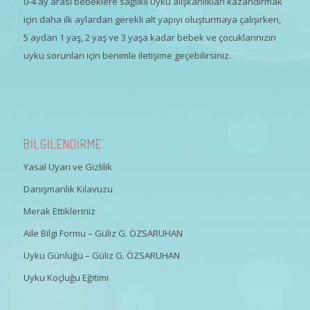
0-4 ay arası bebeklere sağlıklı uyku alışkanlıkları kazandırmak
için daha ilk aylardan gerekli alt yapıyı oluşturmaya çalışırken,
5 aydan 1 yaş, 2 yaş ve 3 yaşa kadar bebek ve çocuklarınızın
uyku sorunları için benimle iletişime geçebilirsiniz.
BİLGİLENDİRME
Yasal Uyarı ve Gizlilik
Danışmanlık Kılavuzu
Merak Ettikleriniz
Aile Bilgi Formu – Güliz G. ÖZSARUHAN
Uyku Günlüğü – Güliz G. ÖZSARUHAN
Uyku Koçluğu Eğitimi