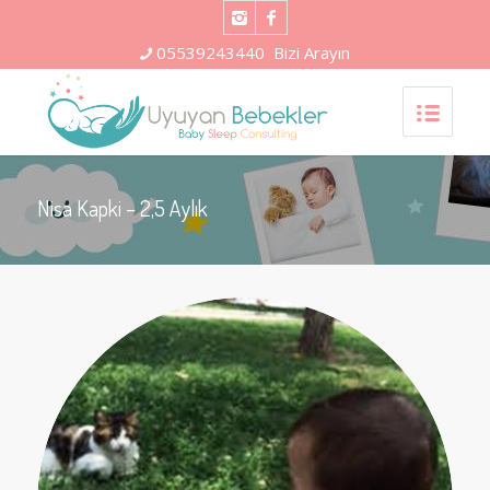
05539243440
Bizi Arayın
Nisa Kapki – 2,5 Aylık