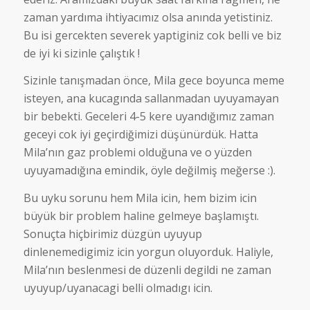
zaman yardıma ihtiyacımız olsa anında yetistiniz.
Bu isi gercekten severek yaptiginiz cok belli ve biz
de iyi ki sizinle çalıştık !
Sizinle tanışmadan önce, Mila gece boyunca meme
isteyen, ana kucagında sallanmadan uyuyamayan
bir bebekti. Geceleri 4-5 kere uyandığımız zaman
geceyi cok iyi geçirdiğimizi düşünürdük. Hatta
Mila’nın gaz problemi olduğuna ve o yüzden
uyuyamadığına emindik, öyle değilmiş meğerse :).
Bu uyku sorunu hem Mila icin, hem bizim icin
büyük bir problem haline gelmeye başlamıştı.
Sonuçta hiçbirimiz düzgün uyuyup
dinlenemedigimiz icin yorgun oluyorduk. Haliyle,
Mila’nın beslenmesi de düzenli degildi ne zaman
uyuyup/uyanacagi belli olmadıgı icin.