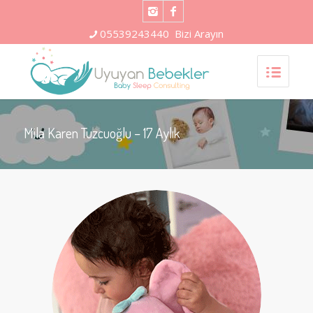
05539243440
Bizi Arayın
Mila Karen Tuzcuoğlu – 17 Aylık