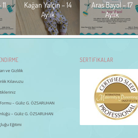
 11
Kağan Yalçın – 14
Aras Bayol – 17
Aylık
Aylık
ENDİRME
SERTİFİKALAR
rı ve Gizlilik
lık Kılavuzu
ikleriniz
gi Formu – Güliz G. ÖZSARUHAN
nlüğü – Güliz G. ÖZSARUHAN
luğu Eğitimi