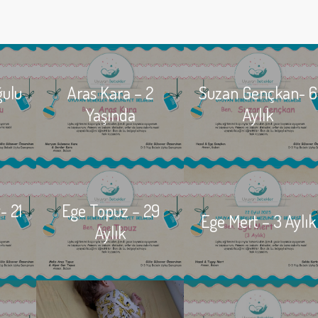
ğulu
Aras Kara – 2
Suzan Gençkan- 6
Yaşında
Aylık
- 21
Ege Topuz – 29
Ege Mert – 3 Aylık
Aylık