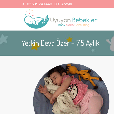
05539243440
Bizi Arayın
Yetkin Deva Özer – 7.5 Aylık