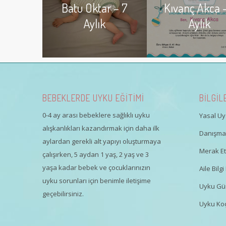
Batu Oktar – 7
Kıvanç Akca –
Aylık
Aylık
BEBEKLERDE UYKU EĞİTİMİ
BİLGİL
0-4 ay arası bebeklere sağlıklı uyku
Yasal Uya
alışkanlıkları kazandırmak için daha ilk
Danışman
aylardan gerekli alt yapıyı oluşturmaya
Merak Ett
çalışırken, 5 aydan 1 yaş, 2 yaş ve 3
yaşa kadar bebek ve çocuklarınızın
Aile Bil
uyku sorunları için benimle iletişime
Uyku Gü
geçebilirsiniz.
Uyku Koç