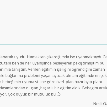
allanarak uyudu. Hamaktan çıkardığımda ise uyanmaktaydı. G
ştu.tabi ben de her uyanışında besleyerek pekiştirmiştim bu
hanımla tanıştım. Verilen eğitimin içeriğini öğrendiğim zaman
imle bağlanma problemi yaşamayacak olmam eğitimde en çok
bebeğimin uyuma stiline göre özel plan hazırlayıp planı
aşımlarından oluşan ,başarılı bir eğitim aldık. Bebeğim artı
yor. Çok büyük bir mutluluk bu 🙂
Nesli Ö