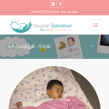
05539243440
Bizi Arayın
Ada Şirindoğan – 9 Aylık