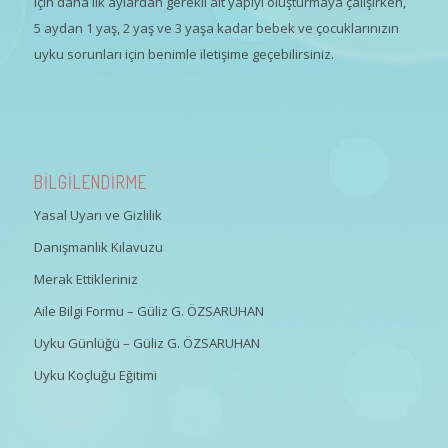
için daha ilk aylardan gerekli alt yapıyı oluşturmaya çalışırken,
5 aydan 1 yaş, 2 yaş ve 3 yaşa kadar bebek ve çocuklarınızın
uyku sorunları için benimle iletişime geçebilirsiniz.
BİLGİLENDİRME
Yasal Uyarı ve Gizlilik
Danışmanlık Kılavuzu
Merak Ettikleriniz
Aile Bilgi Formu – Güliz G. ÖZSARUHAN
Uyku Günlüğü – Güliz G. ÖZSARUHAN
Uyku Koçluğu Eğitimi