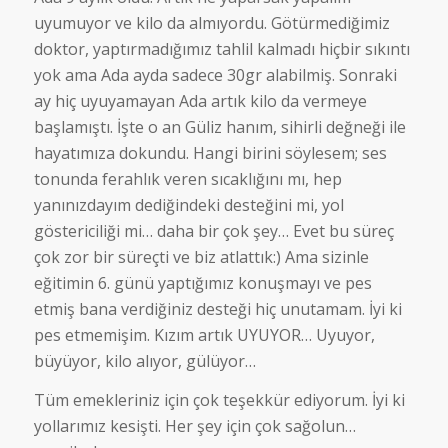
uyumuyor ve kilo da almıyordu. Götürmediğimiz
doktor, yaptırmadığımız tahlil kalmadı hiçbir sıkıntı
yok ama Ada ayda sadece 30gr alabilmiş. Sonraki
ay hiç uyuyamayan Ada artık kilo da vermeye
başlamıştı. İşte o an Güliz hanım, sihirli değneği ile
hayatımıza dokundu. Hangi birini söylesem; ses
tonunda ferahlık veren sıcaklığını mı, hep
yanınızdayım dediğindeki desteğini mi, yol
göstericiliği mi… daha bir çok şey… Evet bu süreç
çok zor bir süreçti ve biz atlattık:) Ama sizinle
eğitimin 6. günü yaptığımız konuşmayı ve pes
etmiş bana verdiğiniz desteği hiç unutamam. İyi ki
pes etmemişim. Kızım artık UYUYOR… Uyuyor,
büyüyor, kilo alıyor, gülüyor…
Tüm emekleriniz için çok teşekkür ediyorum. İyi ki
yollarımız kesişti. Her şey için çok sağolun…