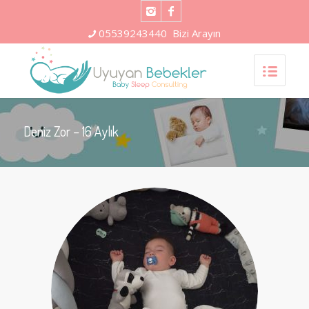
05539243440
Bizi Arayın
Deniz Zor – 16 Aylık