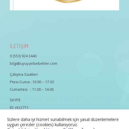
İLETİŞİM
0 (553) 924 3440
bilgi@uyuyanbebekler.com
Çalışma Saatleri
Ptesi-Cuma : 10.00 – 17.30
Cumartesi : 11.00 – 14.00
SKYPE
ID: ritz2711
Sizlere daha iyi hizmet sunabilmek için yasal düzenlemelere
uygun çerezler (cookies) kullanıyoruz.