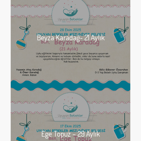
Beyza Karadağ- 21 Aylık
Ege Topuz – 29 Aylık